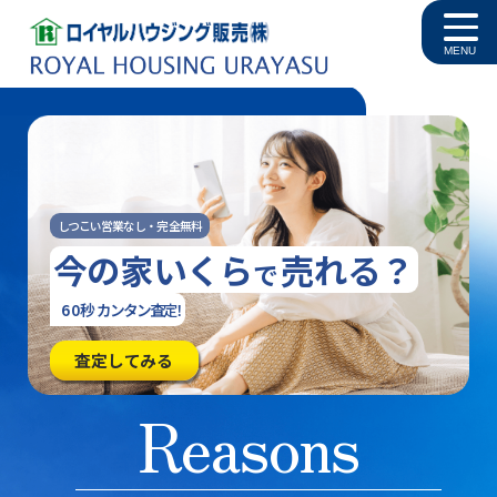
MENU
しつこい営業なし・完全無料
今の家いくら
売れる？
で
60秒
カンタン査
定
！
査定してみる
Reasons