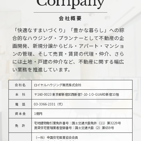
Company
e
r
会社概要
n
a
「快適なすまいづくり」「豊かな暮らし」への綜
t
合的なハウジング・プランナーとして不動産の企
画開発、新規分譲からビル・アパート・マンショ
i
ンの管理、そして売買・賃貸の代理・仲介、さら
v
には土地・戸建の仲介など、不動産に関する幅広
e
い業務を推進しています。
:
会 社 名
ロイヤルハウジング販売株式会社
本 社
〒160-0023 東京都新宿区西新宿7-10-1 O-GUARD新宿10階
電 話
03-3366-2331（代）
資 本 金
1億円
宅地建物取引業免許番号：国土交通大臣免許（11）第3229号
免 許
賃貸住宅管理業者登録番号：国土交通大臣（2）第659号
（一社）全国住宅産業協会会員