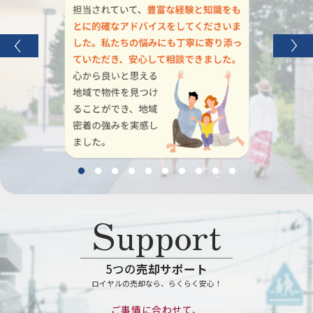
16
明海エリア
クオン新浦安
件
33
高洲エリア
ザ・パークハウス新浦安マリンヴ
件
ィラ
60
高洲エリア
潮音の街
件
31
高洲エリア
パークシティモアナヴィラ新浦安
件
92
高洲エリア
プラウド新浦安パームコート
件
121
高洲エリア
プラウド新浦安
件
31
高洲エリア
ラディアンコースト新浦安
件
63
高洲エリア
レジアスフォート新浦安
件
14
高洲エリア
エクセレントシティ新浦安
件
9
高洲エリア
ザ・パークハウスオイコス新浦安
件
17
高洲エリア
エクセレントスクエア新浦安
件
50
入船エリア
入船中央エステート
件
115
入船エリア
入船東エステート
Support
件
47
入船エリア
入船北エステート
件
25
入船エリア
エアレジデンス新浦安
件
119
入船エリア
入船西エステート
件
5つの
売却サポート
148
美浜エリア
美浜東エステート
件
ロイヤルの売却なら、らくらく安心！
98
美浜エリア
エルシティ新浦安
件
ご事情に合わせて、
56
富岡エリア
京成サンコーポ浦安