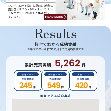
シンボルロード沿いと駅前の2店舗の
露出度とチラシ・DM・オープンルー
ムなどエリアに特化した集客を行っ
ています。
Results
数字でわかる
成約実績
※平成23年～令和7年12月までの成約実績です
5,262
累計売買実績
件
明海エリア
日の出エリア
高洲エリア
売買実績数
売買実績数
売買実績数
245
549
420
件
件
件
地図で見る成約実績