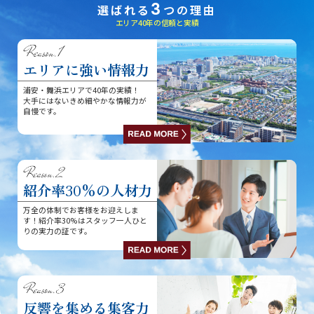
3
選ばれる
つの理由
エリア40年の信頼と実績
エリアに強い情報力
浦安・舞浜エリアで40年の実績！
大手にはないきめ細やかな情報力が
自慢です。
紹介率
30
%の
人材力
万全の体制でお客様をお迎えしま
す！紹介率30%はスタッフ一人ひと
りの実力の証です。
反響を集める集客力