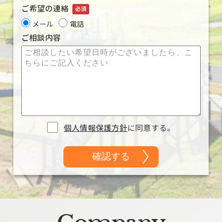
ご希望の連絡
必須
メール
電話
ご相談内容
個人情報保護方針
に同意する。
A
l
t