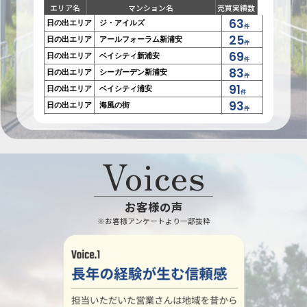
エリア名
マンション名
売買実績数
63
日の出エリア
ジ・アイルズ
件
25
日の出エリア
アールフォーラム新浦安
件
69
日の出エリア
ベイシティ新浦安
件
83
日の出エリア
シーガーデン新浦安
件
91
日の出エリア
ベイシティ浦安
件
93
日の出エリア
海風の街
件
33
日の出エリア
コスモ新浦安東京ベイ
件
37
日の出エリア
プラウド新浦安マリナテラス
件
87
Voices
日の出エリア
セレナヴィータ新浦安
件
26
日の出エリア
パークシティ東京ベイ新浦安Sea
件
23
日の出エリア
パークシティ東京ベイ新浦安
件
Coco
お客様の声
24
明海エリア
パークシティ東京ベイ新浦安Sol
件
※お客様アンケートより一部抜粋
26
明海エリア
パークシティ新浦安
件
28
明海エリア
ラフィネス新浦安
件
29
明海エリア
グランファースト新浦安
件
54
明海エリア
パークシティグランデ新浦安
件
99
明海エリア
夢海の街
件