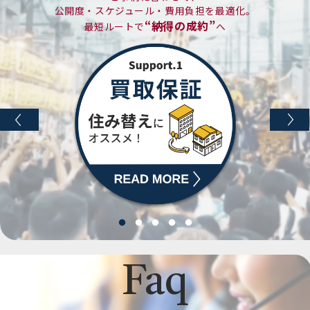
件
公開度・スケジュール・費用負担を最適化。
102
富岡エリア
サンコーポ浦安
件
“納得の成約”
最短ルートで
へ
118
今川エリア
今川団地
件
Faq