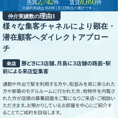
2,742
8,893
売買
件 賃貸
件
※成約実績は2026年1月1日時点の累計です。
理由1
仲介実績数の
様々な集客チャネルにより
顕在・
潜在顧客へダイレクトアプロー
チ
勝どきに3店舗、月島に３店舗の路面・駅
来店
前による来店型集客
通勤や外出で駅を利用する方や、街並みを見に来られた
方や新築のモデルルームに行かれた方、他物件を内覧さ
れた方が店頭の募集図面をご覧になりご来店・ご相談い
ただきます。お預かりしているお部屋を中心にご紹介す
ることでご成約を目指します。