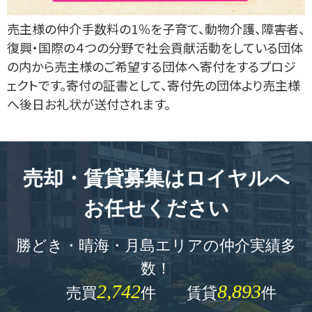
売主様の仲介手数料の1％を子育て、動物介護、障害者、
復興・国際の４つの分野で社会貢献活動をしている団体
の内から売主様のご希望する団体へ寄付をするプロジ
ェクトです。寄付の証書として、寄付先の団体より売主様
へ後日お礼状が送付されます。
売却・賃貸募集はロイヤルへ
お任せください
勝どき・晴海・月島エリアの仲介実績多
数！
2,742
8,893
売買
件 賃貸
件